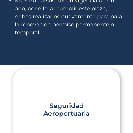
Nuestro cursos tienen vigencia de un
año, por ello, al cumplir este plazo,
debes realizarlos nuevamente para para
la renovación permiso permanente o
temporal.
Seguridad
Aeroportuaria
Seguridad
Para ingresar a áreas restringidas,
controladas o públicas del aeropuerto.
Aeroportuaria
Click Aquí