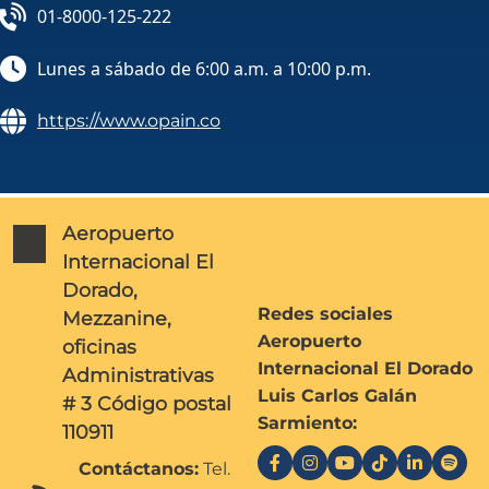
01-8000-125-222
Lunes a sábado de 6:00 a.m. a 10:00 p.m.
https://www.opain.co
Aeropuerto
Internacional El
Dorado,
Redes sociales
Mezzanine,
Aeropuerto
oficinas
Internacional El Dorado
Administrativas
Luis Carlos Galán
# 3 Código postal
Sarmiento:
110911
Contáctanos:
Tel.