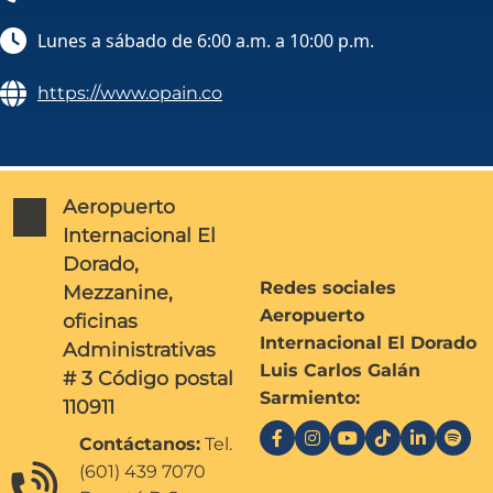
Lunes a sábado de 6:00 a.m. a 10:00 p.m.
https://www.opain.co
Aeropuerto
Internacional El
Dorado,
Redes sociales
Mezzanine,
Aeropuerto
oficinas
Internacional El Dorado
Administrativas
Luis Carlos Galán
# 3 Código postal
Sarmiento:
110911
Contáctanos:
Tel.
(601) 439 7070