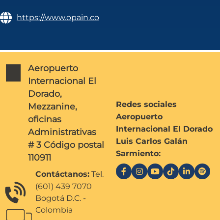
https://www.opain.co
Aeropuerto
Internacional El
Dorado,
Redes sociales
Mezzanine,
Aeropuerto
oficinas
Internacional El Dorado
Administrativas
Luis Carlos Galán
# 3 Código postal
Sarmiento:
110911
Contáctanos:
Tel.
(601) 439 7070
Bogotá D.C. -
Colombia