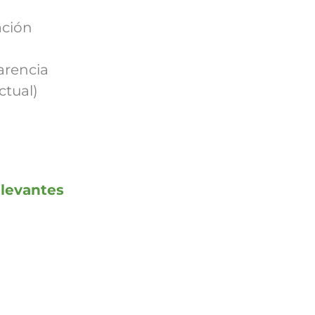
ación
arencia
tual)
elevantes