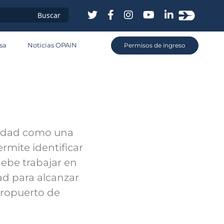
sa
Noticias OPAIN
Permisos de ingreso
d
lidad como una
rmite identificar
debe trabajar en
ad para alcanzar
eropuerto de