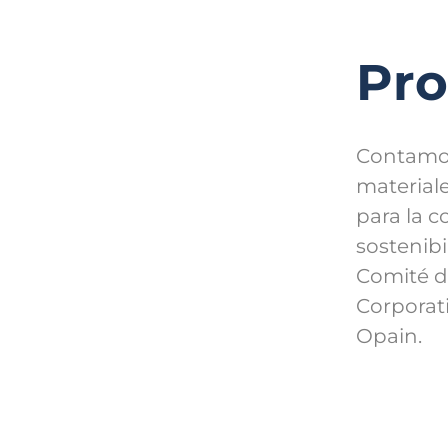
Pr
Contamos
material
para la c
sostenibi
Comité d
Corporati
Opain.