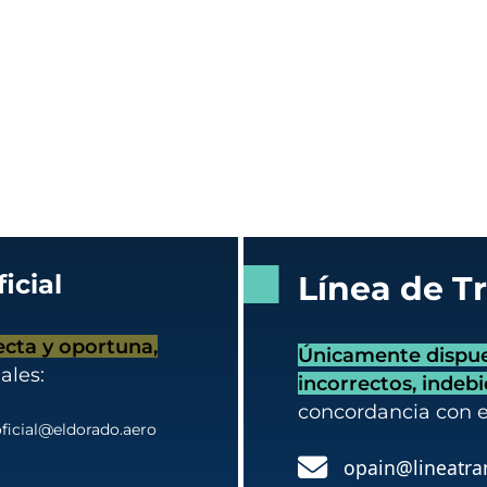
icial
Línea de T
ecta y oportuna,
Únicamente dispues
ales:
incorrectos, indeb
concordancia con 
ficial@eldorado.aero
opain@lineatra