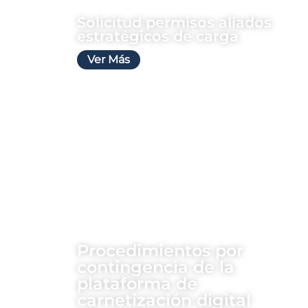
Solicitud permisos aliados
estratégicos de carga
Ver Más
Procedimientos por
contingencia de la
plataforma de
carnetización digital