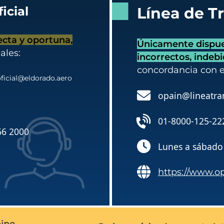
icial
Línea de T
ecta y oportuna,
Únicamente dispues
ales:
incorrectos, indeb
concordancia con 
ficial@eldorado.aero
opain@lineatra
01-8000-125-22
66 2000
Lunes a sábado 
https://www.o
ine,